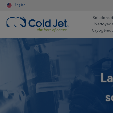
English
Solutions 
Nettoyag
Cryogéniq
Aérospatiale & aviation
Restauration par les
Automobile
Compagnies Aérien
La
Entreprises de nettoyage
Industrie du boi
Refroidissement po
l'industrie alimentai
Agroalimentaire
Fonderie
s
Production pour la 
Fabrication de dispositifs
Exploitation mi
médicaux