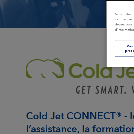
Emballage
Plastiques & co
Nous utiliso
campagnes ma
droite, vous 
Production d’électricité
Imprimeries
d’informatio
Transport en commun
Restauration et
Vos 
assainissement
prote
Caoutchouc & pneus
Textiles
Cold Jet CONNECT® - le
l’assistance, la formati