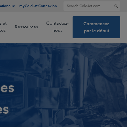
Search for:
nationaux
myColdJet Connexion
s et
Contactez-
Commencez
Ressources
ces
nous
par le début
ier
 la
ction
les
es