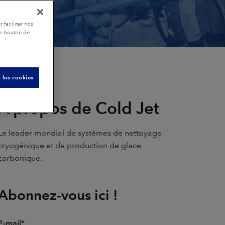
 faciliter nos
le bouton de
 les cookies
A propos de Cold Jet
Le leader mondial de systèmes de nettoyage
cryogénique et de production de glace
carbonique.
Abonnez-vous ici !
E-mail
*